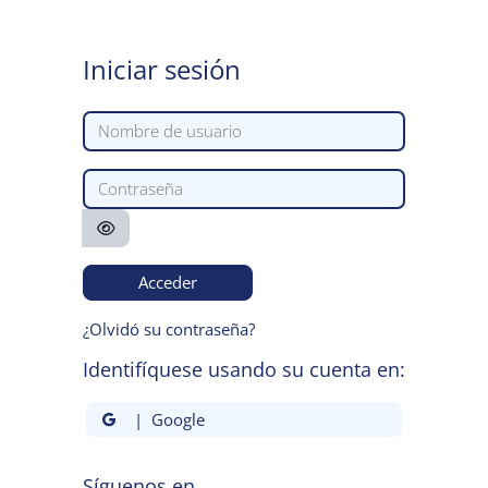
Salta al contenido principal
Iniciar sesión
Nombre de usuario
Contraseña
Acceder
¿Olvidó su contraseña?
Identifíquese usando su cuenta en:
| Google
Síguenos en